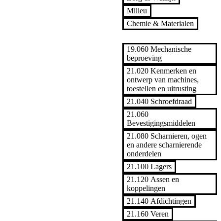
Milieu
Chemie & Materialen
Machinebouw & Transport
19.060 Mechanische
beproeving
21.020 Kenmerken en
ontwerp van machines,
toestellen en uitrusting
21.040 Schroefdraad
21.060
Bevestigingsmiddelen
21.080 Scharnieren, ogen
en andere scharnierende
onderdelen
21.100 Lagers
21.120 Assen en
koppelingen
21.140 Afdichtingen
21.160 Veren