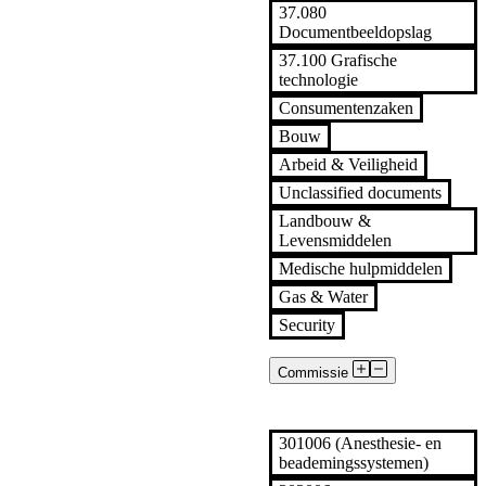
37.080
Documentbeeldopslag
37.100 Grafische
technologie
Consumentenzaken
Bouw
Arbeid & Veiligheid
Unclassified documents
Landbouw &
Levensmiddelen
Medische hulpmiddelen
Gas & Water
Security
Commissie
Alle
301006 (Anesthesie- en
beademingssystemen)