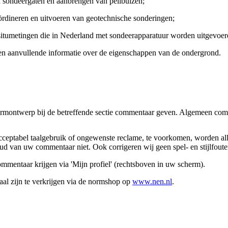
n sondeergaten en aanbrengen van peilbuizen;
ördineren en uitvoeren van geotechnische sonderingen;
-situmetingen die in Nederland met sondeerapparatuur worden uitgevoer
en aanvullende informatie over de eigenschappen van de ondergrond.
normontwerp bij de betreffende sectie commentaar geven. Algemeen comm
cceptabel taalgebruik of ongewenste reclame, te voorkomen, worden a
ud van uw commentaar niet. Ook corrigeren wij geen spel- en stijlfoute
mmentaar krijgen via 'Mijn profiel' (rechtsboven in uw scherm).
al zijn te verkrijgen via de normshop op
www.nen.nl
.