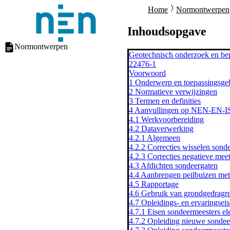
Home
Normontwerpen
Inhoudsopgave
Normontwerpen
Geotechnisch onderzoek en bep
22476-1
Voorwoord
1 Onderwerp en toepassingsge
2 Normatieve verwijzingen
3 Termen en definities
4 Aanvullingen op NEN-EN-I
4.1 Werkvoorbereiding
4.2 Dataverwerking
4.2.1 Algemeen
4.2.2 Correcties wisselen sond
4.2.3 Correcties negatieve me
4.3 Afdichten sondeergaten
4.4 Aanbrengen peilbuizen met
4.5 Rapportage
4.6 Gebruik van grondgedragre
4.7 Opleidings- en ervaringsei
4.7.1 Eisen sondeermeesters el
4.7.2 Opleiding nieuwe sondee