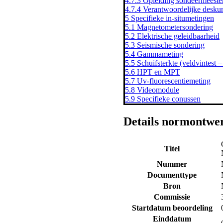
4.7.3 Opleiding sondeermeester
4.7.4 Verantwoordelijke desku
5 Specifieke in-situmetingen
5.1 Magnetometersondering
5.2 Elektrische geleidbaarheid
5.3 Seismische sondering
5.4 Gammameting
5.5 Schuifsterkte (veldvinte
5.6 HPT en MPT
5.7 Uv-fluorescentiemeting
5.8 Videomodule
5.9 Specifieke conussen
Details normontwe
Titel
Nummer
Documenttype
Bron
Commissie
Startdatum beoordeling
Einddatum