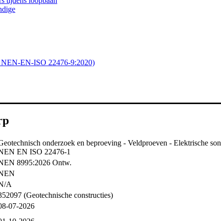
s tijdens loopbaan
ndige
st – NEN-EN-ISO 22476-9:2020)
rp
Geotechnisch onderzoek en beproeving - Veldproeven - Elektrische son
NEN EN ISO 22476-1
NEN 8995:2026 Ontw.
NEN
N/A
352097 (Geotechnische constructies)
08-07-2026