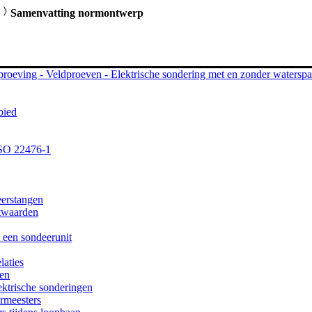
Samenvatting normontwerp
roeving - Veldproeven - Elektrische sondering met en zonder waters
bied
SO 22476-1
eerstangen
etwaarden
 een sondeerunit
laties
sen
ektrische sonderingen
rmeesters